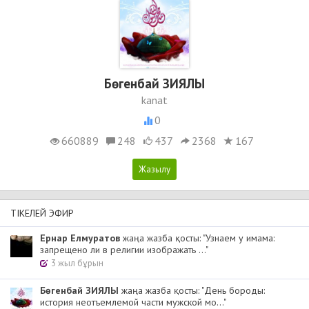
Бөгенбай ЗИЯЛЫ
kanat
0
660889
248
437
2368
167
ТІКЕЛЕЙ ЭФИР
Ернар Елмуратов
жаңа жазба қосты: "Узнаем у имама:
запрещено ли в религии изображать ..."
3 жыл бұрын
Бөгенбай ЗИЯЛЫ
жаңа жазба қосты: "День бороды:
история неотъемлемой части мужской мо..."