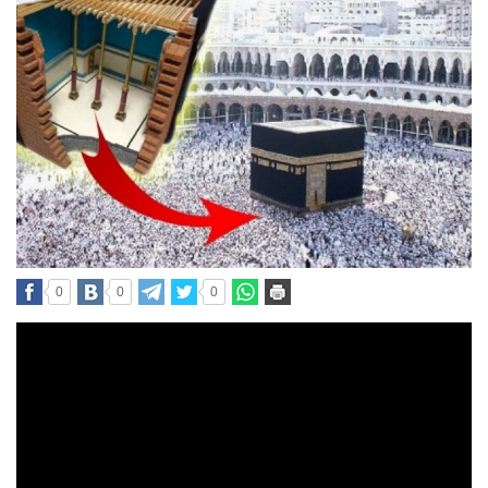
0
0
0