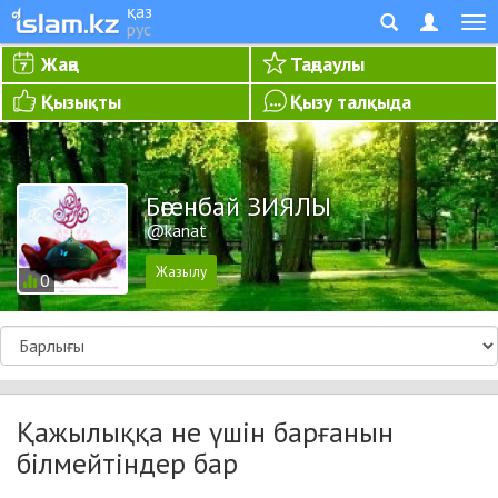
қаз
рус
Жаңа
Таңдаулы
Қызықты
Қызу талқыда
Бөгенбай ЗИЯЛЫ
@kanat
0
Қажылыққа не үшін барғанын
білмейтіндер бар