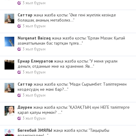
3 жыл бұрын
Cаттар
жаңа жазба қосты: "Әке гені жүктілік кезінде
болашақ ананың метаболиз..."
3 жыл бұрын
Nurqanat Baizaq
жаңа жазба қосты: "Ерлан Мазан: Қытай
азаматтығынан бас тартқан тұлға..."
3 жыл бұрын
Ернар Елмуратов
жаңа жазба қосты: "У меня украли
деньги, отданные мне на хранение. Яв..."
3 жыл бұрын
Cаттар
жаңа жазба қосты: "Мәди Сырымбет: Тәліптермен
кездесудің не мәні бар?..."
3 жыл бұрын
Дәурен
жаңа жазба қосты: "ҚАЗАҚТЫҢ күні НЕГЕ тәліптерге
қарап қалуы мүмкін? ..."
3 жыл бұрын
Бөгенбай ЗИЯЛЫ
жаңа жазба қосты: "Тақырыбы
өздеріңізден!..."