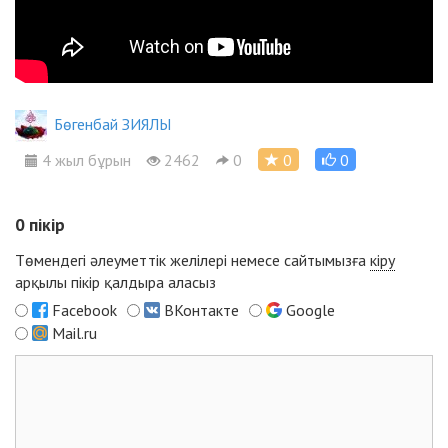
Бөгенбай ЗИЯЛЫ
4 жыл бұрын
2462
0
0
0
0
пікір
Төмендегі әлеуметтік желілері немесе сайтымызға
кіру
арқылы пікір қалдыра аласыз
Facebook
ВКонтакте
Google
Mail.ru