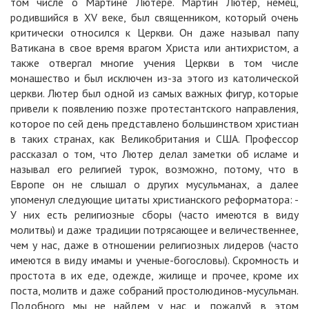
том числе о Мартине Лютере. Мартин Лютер, немец,
родившийся в XV веке, был священником, который очень
критически относился к Церкви. Он даже называл папу
Ватикана в свое время врагом Христа или антихристом, а
также отвергал многие учения Церкви в том числе
монашество и был исключен из-за этого из католической
церкви. Лютер был одной из самых важных фигур, которые
привели к появлению позже протестантского направления,
которое по сей день представлено большинством христиан
в таких странах, как Великобритания и США. Профессор
рассказал о том, что Лютер делал заметки об исламе и
называл его религией турок, возможно, потому, что в
Европе он не слышал о других мусульманах, а далее
упоменул следующие цитаты христианского реформатора: -
У них есть религиозные сборы (часто имеются в виду
молитвы) и даже традиции потрясающее и величественнее,
чем у нас, даже в отношении религиозных лидеров (часто
имеются в виду имамы и ученые-богословы). Скромность и
простота в их еде, одежде, жилище и прочее, кроме их
поста, молитв и даже собраний простолюдинов-мусульман.
Подобного мы не найдем у нас и, пожалуй, в этом