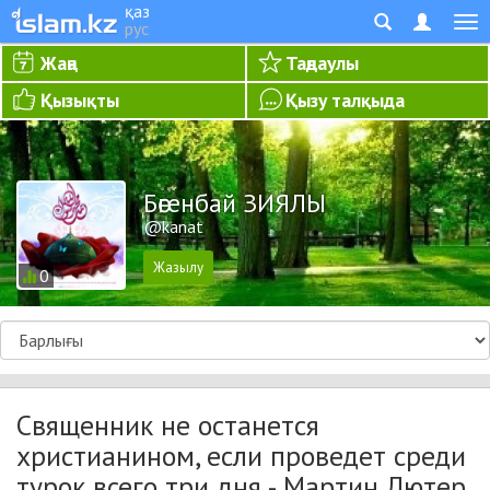
қаз
рус
Жаңа
Таңдаулы
Қызықты
Қызу талқыда
Бөгенбай ЗИЯЛЫ
@kanat
0
Священник не останется
христианином, если проведет среди
турок всего три дня - Мартин Лютер