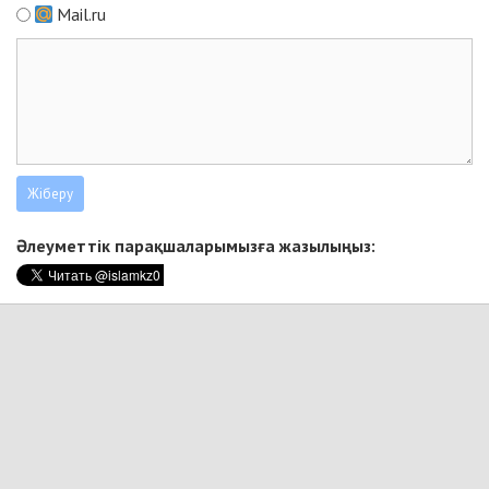
Mail.ru
Әлеуметтік парақшаларымызға жазылыңыз: