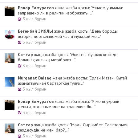
Ернар Елмуратов
жаңа жазба қосты: "Узнаем у имама:
запрещено ли в религии изображать ..."
3 жыл бұрын
Бөгенбай ЗИЯЛЫ
жаңа жазба қосты: "День бороды:
история неотъемлемой части мужской мо..."
3 жыл бұрын
Cаттар
жаңа жазба қосты: "Әке гені жүктілік кезінде
болашақ ананың метаболиз..."
3 жыл бұрын
Nurqanat Baizaq
жаңа жазба қосты: "Ерлан Мазан: Қытай
азаматтығынан бас тартқан тұлға..."
3 жыл бұрын
Ернар Елмуратов
жаңа жазба қосты: "У меня украли
деньги, отданные мне на хранение. Яв..."
3 жыл бұрын
Cаттар
жаңа жазба қосты: "Мәди Сырымбет: Тәліптермен
кездесудің не мәні бар?..."
3 жыл бұрын