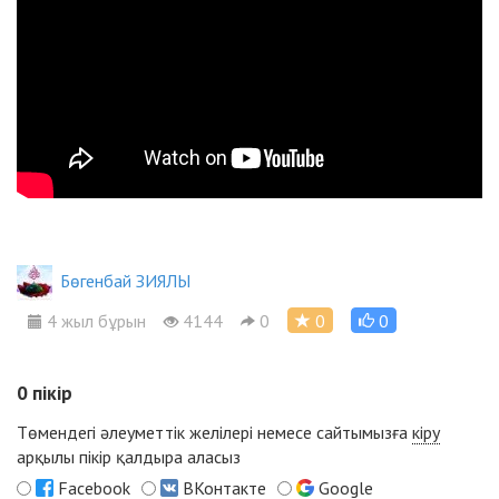
Бөгенбай ЗИЯЛЫ
4 жыл бұрын
4144
0
0
0
0
пікір
Төмендегі әлеуметтік желілері немесе сайтымызға
кіру
арқылы пікір қалдыра аласыз
Facebook
ВКонтакте
Google