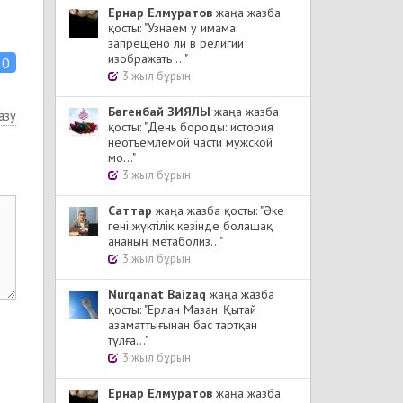
Ернар Елмуратов
жаңа жазба
қосты: "Узнаем у имама:
запрещено ли в религии
изображать ..."
0
3 жыл бұрын
Бөгенбай ЗИЯЛЫ
жаңа жазба
азу
қосты: "День бороды: история
неотъемлемой части мужской
мо..."
3 жыл бұрын
Cаттар
жаңа жазба қосты: "Әке
гені жүктілік кезінде болашақ
ананың метаболиз..."
3 жыл бұрын
Nurqanat Baizaq
жаңа жазба
қосты: "Ерлан Мазан: Қытай
азаматтығынан бас тартқан
тұлға..."
3 жыл бұрын
Ернар Елмуратов
жаңа жазба