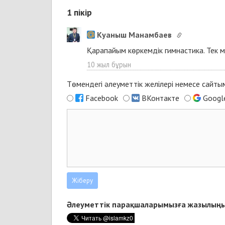
1
пікір
Куаныш Манамбаев
Қарапайым көркемдік гимнастика. Тек м
10 жыл бұрын
Төмендегі әлеуметтік желілері немесе сайт
Facebook
ВКонтакте
Googl
Әлеуметтік парақшаларымызға жазылыңы