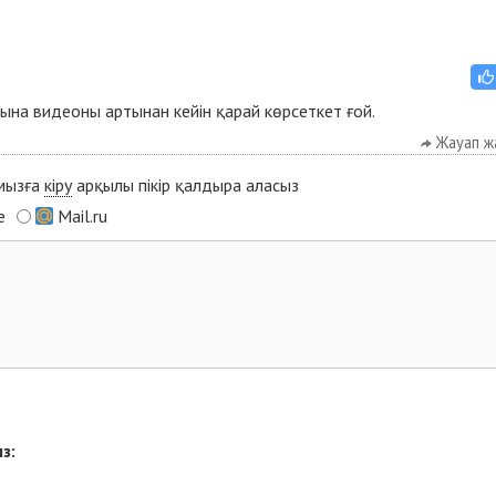
ына видеоны артынан кейін қарай көрсеткет ғой.
Жауап ж
ымызға
кіру
арқылы пікір қалдыра аласыз
e
Mail.ru
з: