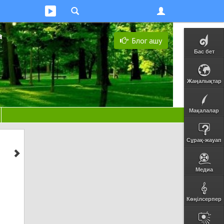
а
Блог ашу
Бас бет
Жаңалықтар
Мақалалар
Сұрақ-жауап
Медиа
Көңілсерпер