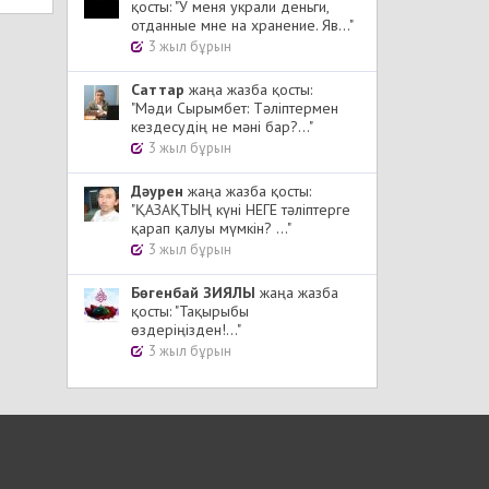
қосты: "У меня украли деньги,
отданные мне на хранение. Яв..."
3 жыл бұрын
Cаттар
жаңа жазба қосты:
"Мәди Сырымбет: Тәліптермен
кездесудің не мәні бар?..."
3 жыл бұрын
Дәурен
жаңа жазба қосты:
"ҚАЗАҚТЫҢ күні НЕГЕ тәліптерге
қарап қалуы мүмкін? ..."
3 жыл бұрын
Бөгенбай ЗИЯЛЫ
жаңа жазба
қосты: "Тақырыбы
өздеріңізден!..."
3 жыл бұрын