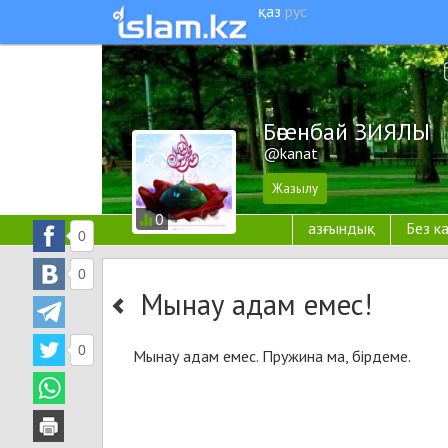
қаз
рус
Бөгенбай ЗИЯЛЫ
@kanat
0
азғындық
Без к
0
0
Мынау адам емес!
0
Мынау адам емес. Пружина ма, бірдеме.