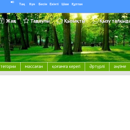
Таң
Күн
Бесін
Екінті
Шам
Құптан
Жаңа
Таңдаулы
Қызықты
Қызу талқыд
атегории
мәссаған
қоғамға керегі
Әртүрлі
әңгіме