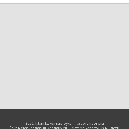
2026, Islam.kz ұлттық, рухани-ағарту порталы
Сайт материалдарын қолдану үшін сілтеме көрсетуіңіз міндетті.