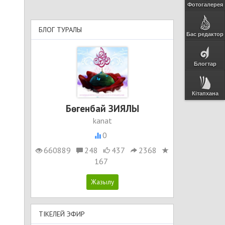
Фотогалерея
БЛОГ ТУРАЛЫ
Бас редактор
Блогтар
Кітапхана
Бөгенбай ЗИЯЛЫ
kanat
0
660889
248
437
2368
167
ТІКЕЛЕЙ ЭФИР