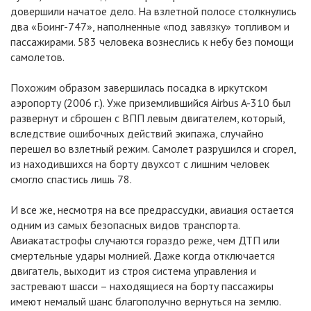
довершили начатое дело. На взлетной полосе столкнулись
два «Боинг-747», наполненные «под завязку» топливом и
пассажирами. 583 человека вознеслись к небу без помощи
самолетов.
Похожим образом завершилась посадка в иркутском
аэропорту (2006 г.). Уже приземлившийся Airbus A-310 был
развернут и сброшен с ВПП левым двигателем, который,
вследствие ошибочных действий экипажа, случайно
перешел во взлетный режим. Самолет разрушился и сгорел,
из находившихся на борту двухсот с лишним человек
смогло спастись лишь 78.
И все же, несмотря на все предрассудки, авиация остается
одним из самых безопасных видов транспорта.
Авиакатастрофы случаются гораздо реже, чем ДТП или
смертельные удары молнией. Даже когда отключается
двигатель, выходит из строя система управления и
застревают шасси – находящиеся на борту пассажиры
имеют немалый шанс благополучно вернуться на землю.