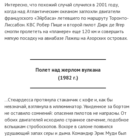
Интересно, что похожий случай случился в 2001 году,
когда над Атлантическим океаном заглохли двигатели
французского «Эйрбаса» летевшего по маршруту Торонто-
Лиссабон. КВС Робер Пише и второй пилот Дирк де Ягер
смогли пролететь на «планере» еще 120 км и совершить
мягкую посадку на авиабазе Лажеш на Азорских островах.
Полет над жерлом вулкана
(1982 г.)
…Стюардесса протянула стаканчик с кофе и, как бы
невзначай, взглянула в иллюминатор. Увиденное за бортом
не оставило сомнений: опасения пилотов не напрасны. От
обоих двигателей исходило странное свечение, подобное
вспышкам стробоскопов. Вскоре в салоне появился
удушающий запах серы и дыма. Командир Эрик Муди был