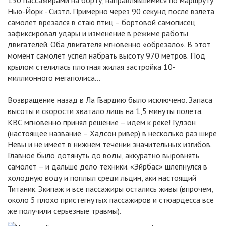
150 пассажирами на борту, направлявшимися по маршруту
Нью-Йорк - Сиэтл. Примерно через 90 секунд после взлета
самолет врезался в стаю птиц – бортовой самописец
зафиксировал удары и изменение в режиме работы
двигателей. Оба двигателя мгновенно «обрезало». В этот
момент самолет успел набрать высоту 970 метров. Под
крылом стелилась плотная жилая застройка 10-
миллионного мегаполиса…
Возвращение назад в Ла Гвардию было исключено. Запаса
высоты и скорости хватало лишь на 1,5 минуты полета.
КВС мгновенно принял решение – идем к реке! Гудзон
(настоящее название – Хадсон ривер) в несколько раз шире
Невы и не имеет в нижнем течении значительных изгибов.
Главное было дотянуть до воды, аккуратно выровнять
самолет – и дальше дело техники. «Эйрбас» шлепнулся в
холодную воду и поплыл среди льдин, аки настоящий
Титаник. Экипаж и все пассажиры остались живы (впрочем,
около 5 плохо пристегнутых пассажиров и стюардесса все
же получили серьезные травмы).