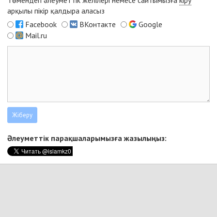
арқылы пікір қалдыра аласыз
Facebook
ВКонтакте
Google
Mail.ru
Әлеуметтік парақшаларымызға жазылыңыз: