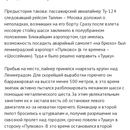
Предыстория такова: пассажирский авиалайнер Ту-124
следовавший рейсом Таллин – Москва доложил о
неполадках, возникших на его борту. Сразу после взлета
носовую стойку шасси заклинило в полуубранном
положении. Ближайшим аэропортом, где имелась
возможность посадить аварийный самолет «на брюхо» был
ленинградский аэропорт «Пулково» (в те времена –
«Шоссейная»). Туда и было решено направить «Тушку».
Прибыв на место, лайнер принялся «нарезать круги» над
Ленинградом. Для скорейшей выработки горючего он
барражировал на высоте менее 500 метров, в это время
экипаж активно пытался разблокировать механизм шасси с
помощью металлического шеста. За этим увлекательным
занятием их и застала весть об остановке левого
двигателя из-за нехватки горючего. Командир и второй
пилот бросились к штурвалам и, получив разрешение на
сквозной пролет над городом, срочно повели «Тушку» в
сторону «Пулково». В это время остановился второй