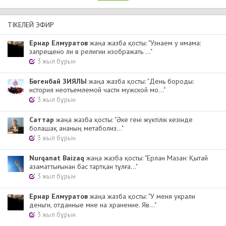
ТІКЕЛЕЙ ЭФИР
Ернар Елмуратов
жаңа жазба қосты: "Узнаем у имама:
запрещено ли в религии изображать ..."
3 жыл бұрын
Бөгенбай ЗИЯЛЫ
жаңа жазба қосты: "День бороды:
история неотъемлемой части мужской мо..."
3 жыл бұрын
Cаттар
жаңа жазба қосты: "Әке гені жүктілік кезінде
болашақ ананың метаболиз..."
3 жыл бұрын
Nurqanat Baizaq
жаңа жазба қосты: "Ерлан Мазан: Қытай
азаматтығынан бас тартқан тұлға..."
3 жыл бұрын
Ернар Елмуратов
жаңа жазба қосты: "У меня украли
деньги, отданные мне на хранение. Яв..."
3 жыл бұрын