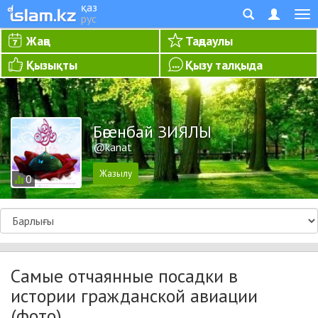
қаз
рус
Жаңа
Таңдаулы
Қызықты
Қызу талқыда
Бөгенбай ЗИЯЛЫ
@kanat
0
Самые отчаянные посадки в
истории гражданской авиации
(фото)