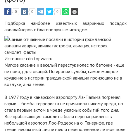
0
0
0
Подборка наиболее известных аварийных посадок
авиалайнеров c благополучным исходом
Источник:
cdn.topwar.ru
Мягкое касание и веселый перестук колес по бетонке - еще
не повод для оваций. По иронии судьбы, самое мощное
крушение в истории гражданской авиации произошло не в
воздухе, а на земле.
В 1977 году в канарском аэропорту Ла-Пальма погремел
взрыв – бомба террориста не причинила никому вреда, но
стала первым актом в чреде ужасных событий того дня.
Все прибывающие самолеты были перенаправлены в
небольшой аэропорт Лос-Родеос на о. Тенерифе, где
туман, неопытный диспетчер и переполненное летное поле