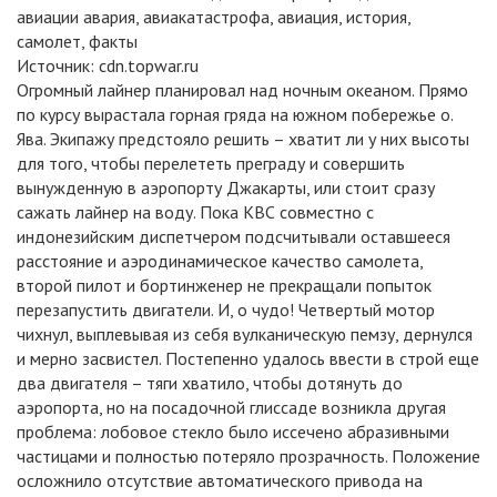
Источник:
cdn.topwar.ru
Огромный лайнер планировал над ночным океаном. Прямо
по курсу вырастала горная гряда на южном побережье о.
Ява. Экипажу предстояло решить – хватит ли у них высоты
для того, чтобы перелететь преграду и совершить
вынужденную в аэропорту Джакарты, или стоит сразу
сажать лайнер на воду. Пока КВС совместно с
индонезийским диспетчером подсчитывали оставшееся
расстояние и аэродинамическое качество самолета,
второй пилот и бортинженер не прекращали попыток
перезапустить двигатели. И, о чудо! Четвертый мотор
чихнул, выплевывая из себя вулканическую пемзу, дернулся
и мерно засвистел. Постепенно удалось ввести в строй еще
два двигателя – тяги хватило, чтобы дотянуть до
аэропорта, но на посадочной глиссаде возникла другая
проблема: лобовое стекло было иссечено абразивными
частицами и полностью потеряло прозрачность. Положение
осложнило отсутствие автоматического привода на