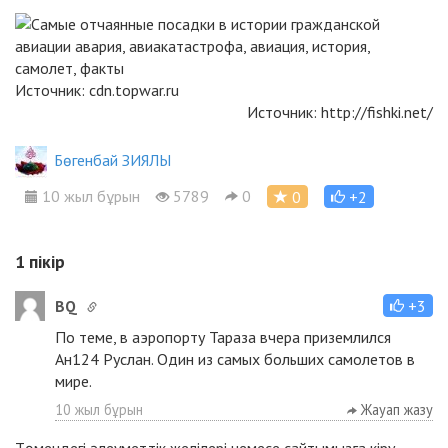
Источник:
cdn.topwar.ru
Источник:
http://fishki.net/
Бөгенбай ЗИЯЛЫ
10 жыл бұрын
5789
0
0
+2
1
пікір
BQ
+3
По теме, в аэропорту Тараза вчера приземлился
Ан124 Руслан. Один из самых больших самолетов в
мире.
10 жыл бұрын
Жауап жазу
Төмендегі әлеуметтік желілері немесе сайтымызға
кіру