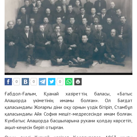
0
0
0
Ғабдол-Ғалым, Қуанай хазіреттің баласы, «Батыс
Алашорда үкіметінің имамы болған». Ол Бағдат
қаласындағы Жоғарғы дiни оқу орнын үздiк бiтiрiп, Стамбұл
қаласындағы Айя София мешіт-медресесiнде имам болған.
Күнбатыс Алашорда басшыларына рухани қолдау көрсетiп,
ақыл-кеңесiн берiп отырған.