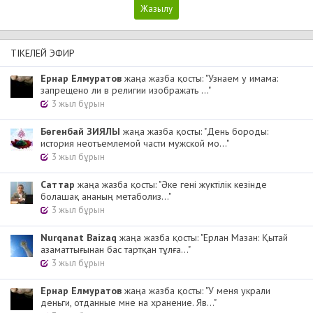
ТІКЕЛЕЙ ЭФИР
Ернар Елмуратов
жаңа жазба қосты: "Узнаем у имама:
запрещено ли в религии изображать ..."
3 жыл бұрын
Бөгенбай ЗИЯЛЫ
жаңа жазба қосты: "День бороды:
история неотъемлемой части мужской мо..."
3 жыл бұрын
Cаттар
жаңа жазба қосты: "Әке гені жүктілік кезінде
болашақ ананың метаболиз..."
3 жыл бұрын
Nurqanat Baizaq
жаңа жазба қосты: "Ерлан Мазан: Қытай
азаматтығынан бас тартқан тұлға..."
3 жыл бұрын
Ернар Елмуратов
жаңа жазба қосты: "У меня украли
деньги, отданные мне на хранение. Яв..."