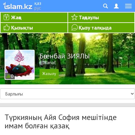
қаз
рус
Жаңа
Таңдаулы
Қызықты
Қызу талқыда
Бөгенбай ЗИЯЛЫ
@kanat
0
Түркияның Айя София мешітінде
имам болған қазақ