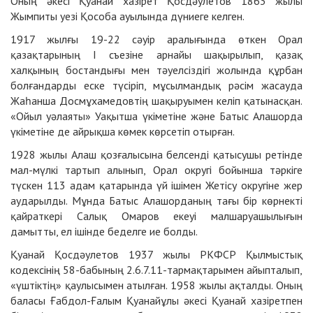
Оның әкесі Қуанай хазірет Қосдәулетов 1863 жылы
Жымпиты уезі Қособа ауылында дүниеге келген.
1917 жылғы 19-22 сәуір аралығында өткен Орал
қазақтарының I съезіне арнайы шақырылып, қазақ
халқының бостандығы мен тәуелсiздiгi жолында құрбан
болғандарды ecкe түсiрiп, мұсылмандық рәсiм жасауда
Жаһанша Досмұхамедовтің шақыруымен келiп қатынасқан.
«Ойыл уәлаяты» Уақытша үкiметiне және Батыс Алашорда
үкіметіне де айрықша көмек көрсетiп отырған.
1928 жылы Алаш қозғалысына белсендi қатысушы ретiнде
мал-мүлкi тартып алынып, Орал округі бойынша тәркiге
түскен 113 адам қатарында үй iшiмен Жетiсу округiне жер
аударылды. Мұнда Батыс Алашорданың тағы бiр көрнекті
қайраткері Салық Омаров екеуi малшаруашылығын
дамытты, ел iшiнде беделге ие болды.
Қуанай Қосдәулетов 1937 жылы РКФСР Қылмыстық
кодексiнiң 58-бабының 2.6.7.11-тармақтарымен айыпталып,
«үштіктің» қаулысымен атылған. 1958 жылы ақталды. Оның
баласы Ғабдол-Ғалым Қуанайұлы әкесі Қуанай хазіретпен