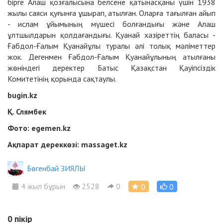
бiрге Алаш қозғалысына белсене қатынасқаны үшiн 1938
жылы саяси қуғынға ұшырап, атылған. Оларға тағылған айып
- ислам ұйымының мүшесi болғандығы және Алаш
ұлтшылдарын қолдағандығы. Қуанай хазіреттің баласы -
Ғабдол-Ғалым Қуанайұлы туралы әлі толық мәлiметтер
жок. Дегенмен Ғабдол-Ғалым Қуанайұлының атылғаны
жөнiндегi деректер Батыс Қазақстан Қауiпсiздiк
Комитетiнiң қорында сақтаулы.
bugin.kz
Қ. Слямбек
Фото: egemen.kz
Ақпарат дереккөзі: massaget.kz
Бөгенбай ЗИЯЛЫ
4 жыл бұрын
2528
0
0
0
0
пікір