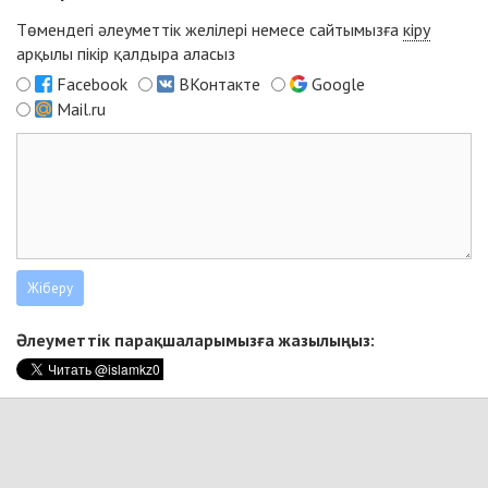
Төмендегі әлеуметтік желілері немесе сайтымызға
кіру
арқылы пікір қалдыра аласыз
Facebook
ВКонтакте
Google
Mail.ru
Әлеуметтік парақшаларымызға жазылыңыз: